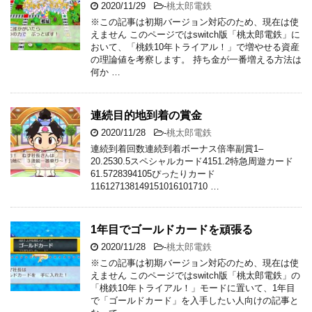
2020/11/29
-
桃太郎電鉄
※この記事は初期バージョン対応のため、現在は使
えません このページではswitch版「桃太郎電鉄」に
おいて、「桃鉄10年トライアル！」で増やせる資産
の理論値を考察します。 持ち金が一番増える方法は
何か …
連続目的地到着の賞金
2020/11/28
-
桃太郎電鉄
連続到着回数連続到着ボーナス倍率副賞1–
20.2530.5スペシャルカード4151.2特急周遊カード
61.5728394105ぴったりカード
116127138149151016101710 …
1年目でゴールドカードを頑張る
2020/11/28
-
桃太郎電鉄
※この記事は初期バージョン対応のため、現在は使
えません このページではswitch版「桃太郎電鉄」の
「桃鉄10年トライアル！」モードに置いて、1年目
で「ゴールドカード」を入手したい人向けの記事と